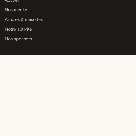
Nos médias
Articles & épisodes
Notre activité
Nos sponsors
Studio podcast Paris
Louer notre studio podcast
Comment choisir un studio
Prix location studio podcast
Studio pro vs home studio
Contact
Nous contacter