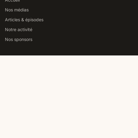
Nos médias
Articles & épisodes
Notre activité
Nos sponsors
Studio podcast Paris
Louer notre studio podcast
Comment choisir un studio
Prix location studio podcast
Studio pro vs home studio
Contact
Nous contacter