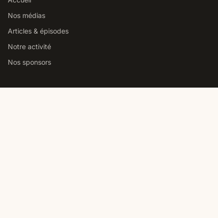
Nos médias
Articles & épisodes
Notre activité
Nos sponsors
Studio podcast Paris
Louer notre studio podcast
Comment choisir un studio
Prix location studio podcast
Studio pro vs home studio
Contact
Nous contacter