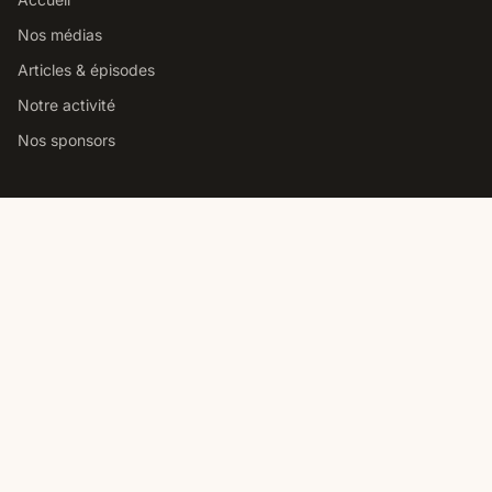
Nos médias
Articles & épisodes
Notre activité
Nos sponsors
Studio podcast Paris
Louer notre studio podcast
Comment choisir un studio
Prix location studio podcast
Studio pro vs home studio
Contact
Nous contacter