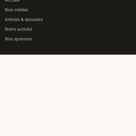
Nos médias
Articles & épisodes
Notre activité
Nos sponsors
Studio podcast Paris
Louer notre studio podcast
Comment choisir un studio
Prix location studio podcast
Studio pro vs home studio
Contact
Nous contacter