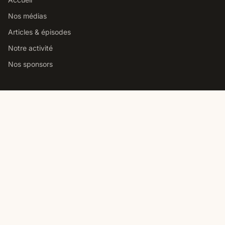
Nos médias
Articles & épisodes
Notre activité
Nos sponsors
Studio podcast Paris
Louer notre studio podcast
Comment choisir un studio
Prix location studio podcast
Studio pro vs home studio
Contact
Nous contacter