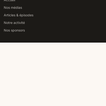
Nos médias
Articles & épisodes
Notre activité
Nos sponsors
Studio podcast Paris
Louer notre studio podcast
Comment choisir un studio
Prix location studio podcast
Studio pro vs home studio
Contact
Nous contacter