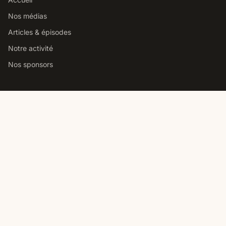
Nos médias
Articles & épisodes
Notre activité
Nos sponsors
Studio podcast Paris
Louer notre studio podcast
Comment choisir un studio
Prix location studio podcast
Studio pro vs home studio
Contact
Nous contacter