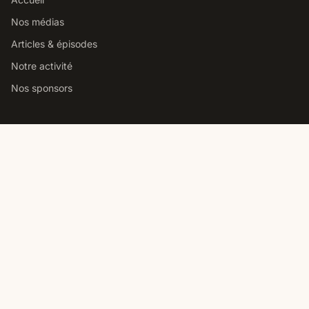
Nos médias
Articles & épisodes
Notre activité
Nos sponsors
Studio podcast Paris
Louer notre studio podcast
Comment choisir un studio
Prix location studio podcast
Studio pro vs home studio
Contact
Nous contacter