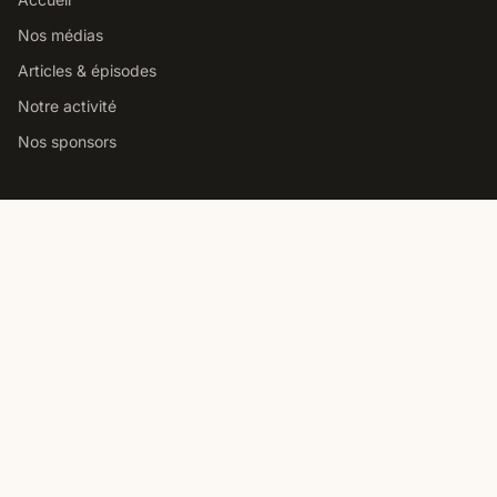
Nos médias
Articles & épisodes
Notre activité
Nos sponsors
Studio podcast Paris
Louer notre studio podcast
Comment choisir un studio
Prix location studio podcast
Studio pro vs home studio
Contact
Nous contacter