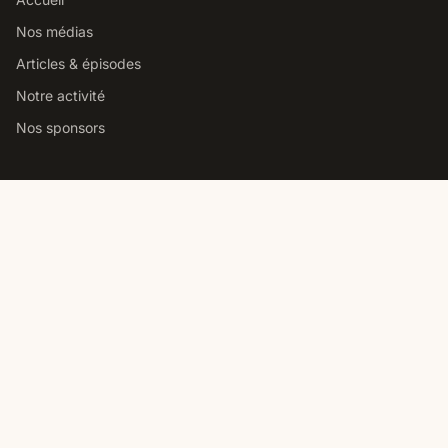
Nos médias
Articles & épisodes
Notre activité
Nos sponsors
Studio podcast Paris
Louer notre studio podcast
Comment choisir un studio
Prix location studio podcast
Studio pro vs home studio
Contact
Nous contacter