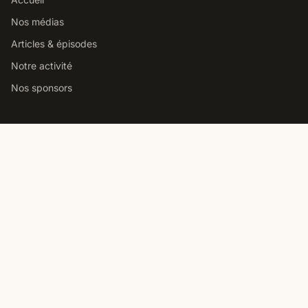
Nos médias
Articles & épisodes
Notre activité
Nos sponsors
Studio podcast Paris
Louer notre studio podcast
Comment choisir un studio
Prix location studio podcast
Studio pro vs home studio
Contact
Nous contacter